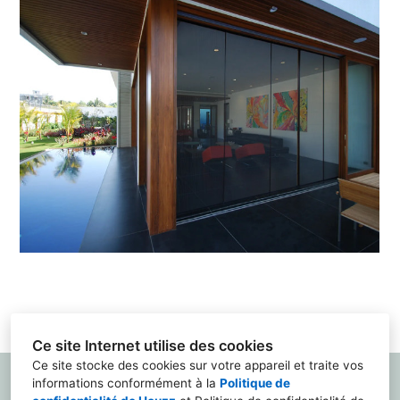
ACCUEIL
PERGOLA BIOCLIMATIQUE
CARPORT SUR MESURE
RÉALISATION ET TÉMOIGNAGE
Ce site Internet utilise des cookies
Ce site stocke des cookies sur votre appareil et traite vos
informations conformément à la
Politique de
TERRASSE&PERGOLA.FR