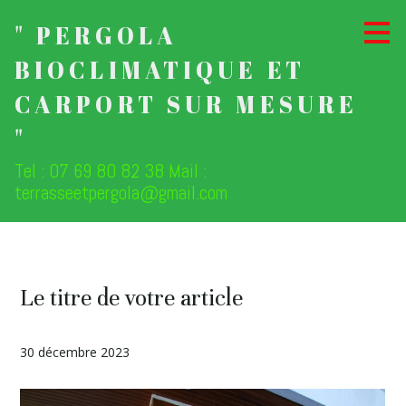
Passer
" PERGOLA
au
contenu
BIOCLIMATIQUE ET
principal
CARPORT SUR MESURE
"
Tel : 07 69 80 82 38 Mail :
terrasseetpergola@gmail.com
Le titre de votre article
30 décembre 2023