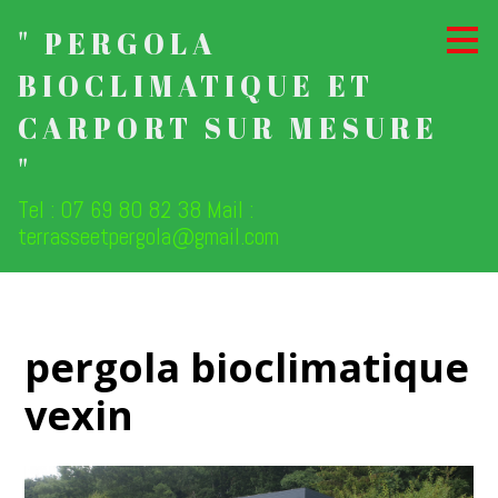
Passer
" PERGOLA
au
contenu
BIOCLIMATIQUE ET
principal
CARPORT SUR MESURE
"
Tel : 07 69 80 82 38 Mail :
terrasseetpergola@gmail.com
pergola bioclimatique
vexin